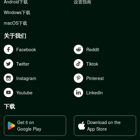
Android下载
设置指南
Windows下载
macOS下载
关于我们
Facebook
Reddit
Twitter
Tiktok
Instagram
Pinterest
Youtube
Linkedln
下载
Get it on
Download on the
Google Play
App Store